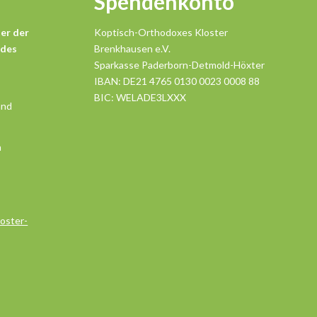
Spendenkonto
er der
Koptisch-Orthodoxes Kloster
 des
Brenkhausen e.V.
Sparkasse Paderborn-Detmold-Höxter
IBAN: DE21 4765 0130 0023 0008 88
BIC: WELADE3LXXX
and
n
oster-