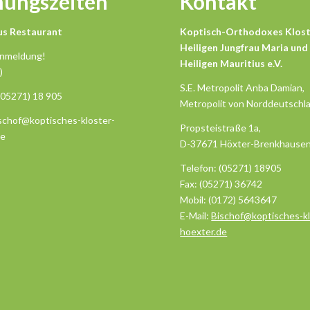
nungszeiten
Kontakt
us Restaurant
Koptisch-Orthodoxes Klost
Heiligen Jungfrau Maria und
Anmeldung!
Heiligen Mauritius e.V.
)
S.E. Metropolit Anba Damian,
(05271) 18 905
Metropolit von Norddeutschl
ischof@koptisches-kloster-
Propsteistraße 1a,
de
D-37671 Höxter-Brenkhause
Telefon: (05271) 18905
Fax: (05271) 36742
Mobil: (0172) 5643647
E-Mail:
Bischof@koptisches-kl
hoexter.de