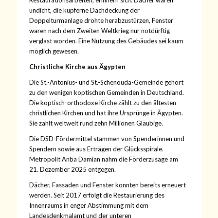
Restaurationsarbeiten, erinnern sich: Dächer waren
undicht, die kupferne Dachdeckung der
Doppelturmanlage drohte herabzustürzen, Fenster
waren nach dem Zweiten Weltkrieg nur notdürftig
verglast worden. Eine Nutzung des Gebäudes sei kaum
möglich gewesen.
Christliche Kirche aus Ägypten
Die St.-Antonius- und St.-Schenouda-Gemeinde gehört
zu den wenigen koptischen Gemeinden in Deutschland.
Die koptisch-orthodoxe Kirche zählt zu den ältesten
christlichen Kirchen und hat ihre Ursprünge in Ägypten.
Sie zählt weltweit rund zehn Millionen Gläubige.
Die DSD-Fördermittel stammen von Spenderinnen und
Spendern sowie aus Erträgen der Glücksspirale.
Metropolit Anba Damian nahm die Förderzusage am
21. Dezember 2025 entgegen.
Dächer, Fassaden und Fenster konnten bereits erneuert
werden. Seit 2017 erfolgt die Restaurierung des
Innenraums in enger Abstimmung mit dem
Landesdenkmalamt und der unteren