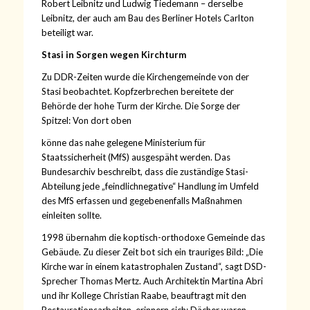
Robert Leibnitz und Ludwig Tiedemann – derselbe
Leibnitz, der auch am Bau des Berliner Hotels Carlton
beteiligt war.
Stasi in Sorgen wegen Kirchturm
Zu DDR-Zeiten wurde die Kirchengemeinde von der
Stasi beobachtet. Kopfzerbrechen bereitete der
Behörde der hohe Turm der Kirche. Die Sorge der
Spitzel: Von dort oben
könne das nahe gelegene
Ministerium für
Staatssicherheit
(MfS) ausgespäht werden. Das
Bundesarchiv beschreibt, dass die zuständige Stasi-
Abteilung jede „feindlichnegative“ Handlung im Umfeld
des MfS erfassen und gegebenenfalls Maßnahmen
einleiten sollte.
1998 übernahm die koptisch-orthodoxe Gemeinde das
Gebäude. Zu dieser Zeit bot sich ein trauriges Bild: „Die
Kirche war in einem katastrophalen Zustand“, sagt DSD-
Sprecher Thomas Mertz. Auch Architektin Martina Abri
und ihr Kollege Christian Raabe, beauftragt mit den