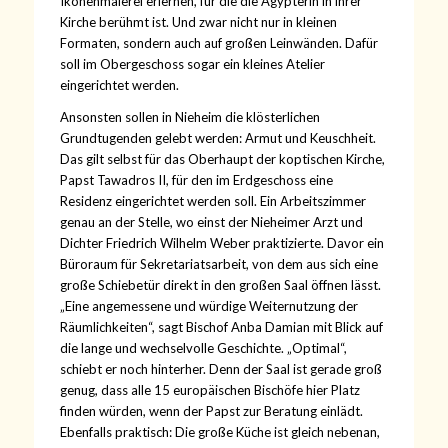
Ikonenmalerei erlernen, für die die Ägypterin in ihrer
Kirche berühmt ist. Und zwar nicht nur in kleinen
Formaten, sondern auch auf großen Leinwänden. Dafür
soll im Obergeschoss sogar ein kleines Atelier
eingerichtet werden.
Ansonsten sollen in Nieheim die klösterlichen
Grundtugenden gelebt werden: Armut und Keuschheit.
Das gilt selbst für das Oberhaupt der koptischen Kirche,
Papst Tawadros II, für den im Erdgeschoss eine
Residenz eingerichtet werden soll. Ein Arbeitszimmer
genau an der Stelle, wo einst der Nieheimer Arzt und
Dichter Friedrich Wilhelm Weber praktizierte. Davor ein
Büroraum für Sekretariatsarbeit, von dem aus sich eine
große Schiebetür direkt in den großen Saal öffnen lässt.
„Eine angemessene und würdige Weiternutzung der
Räumlichkeiten“, sagt Bischof Anba Damian mit Blick auf
die lange und wechselvolle Geschichte. „Optimal“,
schiebt er noch hinterher. Denn der Saal ist gerade groß
genug, dass alle 15 europäischen Bischöfe hier Platz
finden würden, wenn der Papst zur Beratung einlädt.
Ebenfalls praktisch: Die große Küche ist gleich nebenan,