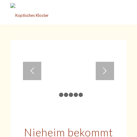
1
2
3
4
5
6
Nieheim bekommt