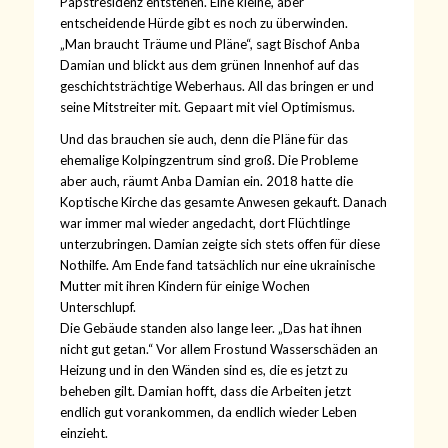
Papstresidenz entstehen. Eine kleine, aber
entscheidende Hürde gibt es noch zu überwinden.
„Man braucht Träume und Pläne“, sagt Bischof Anba
Damian und blickt aus dem grünen Innenhof auf das
geschichtsträchtige Weberhaus. All das bringen er und
seine Mitstreiter mit. Gepaart mit viel Optimismus.
Und das brauchen sie auch, denn die Pläne für das
ehemalige Kolpingzentrum sind groß. Die Probleme
aber auch, räumt Anba Damian ein. 2018 hatte die
Koptische Kirche das gesamte Anwesen gekauft. Danach
war immer mal wieder angedacht, dort Flüchtlinge
unterzubringen. Damian zeigte sich stets offen für diese
Nothilfe. Am Ende fand tatsächlich nur eine ukrainische
Mutter mit ihren Kindern für einige Wochen
Unterschlupf.
Die Gebäude standen also lange leer. „Das hat ihnen
nicht gut getan.“ Vor allem Frostund Wasserschäden an
Heizung und in den Wänden sind es, die es jetzt zu
beheben gilt. Damian hofft, dass die Arbeiten jetzt
endlich gut vorankommen, da endlich wieder Leben
einzieht.