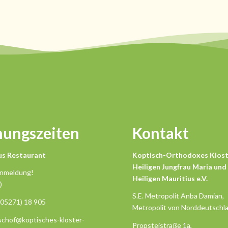
nungszeiten
Kontakt
us Restaurant
Koptisch-Orthodoxes Klost
Heiligen Jungfrau Maria und
Anmeldung!
Heiligen Mauritius e.V.
)
S.E. Metropolit Anba Damian,
(05271) 18 905
Metropolit von Norddeutschl
ischof@koptisches-kloster-
Propsteistraße 1a,