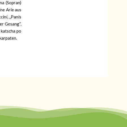
na (Sopran)
ine Arie aus
ini, „Panis
ter Gesang“,
 katscha po
skarpaten.