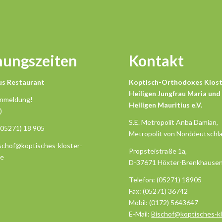
nungszeiten
Kontakt
us Restaurant
Koptisch-Orthodoxes Klost
Heiligen Jungfrau Maria und
Anmeldung!
Heiligen Mauritius e.V.
)
S.E. Metropolit Anba Damian,
(05271) 18 905
Metropolit von Norddeutschl
ischof@koptisches-kloster-
Propsteistraße 1a,
de
D-37671 Höxter-Brenkhause
Telefon: (05271) 18905
Fax: (05271) 36742
Mobil: (0172) 5643647
E-Mail:
Bischof@koptisches-kl