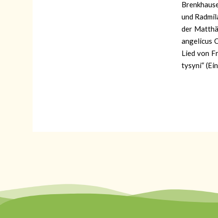
Brenkhause
und Radmila
der Matthä
angelicus C
Lied von F
tysyni“ (Ei