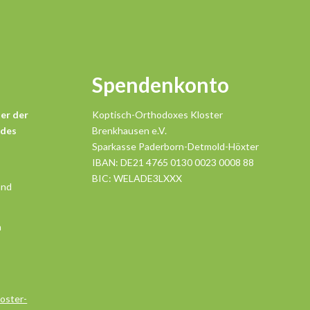
Spendenkonto
er der
Koptisch-Orthodoxes Kloster
 des
Brenkhausen e.V.
Sparkasse Paderborn-Detmold-Höxter
IBAN: DE21 4765 0130 0023 0008 88
BIC: WELADE3LXXX
and
n
oster-