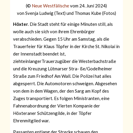
(©
Neue Westfälische
vom 24. Juni 2024)
von
Svenja Ludwig (Text) und Thomas Kube (Fotos)
Höxter
. Die Stadt steht für einige Minuten still, als
wolle auch sie sich von ihrem Ehrenbürger
verabschieden. Gegen 15 Uhr am Samstag, als die
Trauerfeier für Klaus Töpfer in der Kirche St. Nikolai in
der Innenstadt beendet ist,
ziehteinlangerTrauerzugüber die Westerbachstraße
und die Kreuzung Lütmarser Stra- ße/Godelheimer
Straße zum Friedhof Am Wall. Die Polizei hat alles
abgesperrt. Die Automotoren schweigen. Abgesehen
von dem in dem Wagen, der den Sarg am Kopf des
Zuges transportiert. Es folgen Ministranten, eine
Fahnenabordnung der Vierten Kompanie der
Höxteraner Schützengilde, in der Töpfer
Ehrenmitglied war.
Passanten entlang der Strecke schauen den