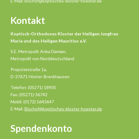
E-Mail: bischof@koptisches-kloster-hoexter.de
Kontakt
Koptisch-Orthodoxes Kloster der Heiligen Jungfrau
Maria und des Heiligen Mauritius e.V.
S.E. Metropolit Anba Damian,
Metropolit von Norddeutschland
Propsteistraße 1a,
D-37671 Höxter-Brenkhausen
Telefon: (05271) 18905
Fax: (05271) 36742
Mobil: (0172) 5643647
E-Mail:
Bischof@koptisches-kloster-hoexter.de
Spendenkonto