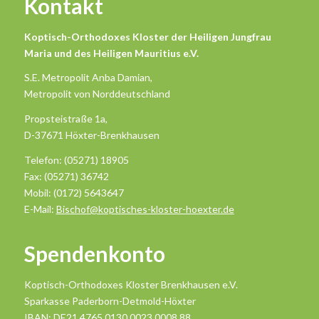
Kontakt
Koptisch-Orthodoxes Kloster der Heiligen Jungfrau
Maria und des Heiligen Mauritius e.V.
S.E. Metropolit Anba Damian,
Metropolit von Norddeutschland
Propsteistraße 1a,
D-37671 Höxter-Brenkhausen
Telefon: (05271) 18905
Fax: (05271) 36742
Mobil: (0172) 5643647
E-Mail:
Bischof@koptisches-kloster-hoexter.de
Spendenkonto
Koptisch-Orthodoxes Kloster Brenkhausen e.V.
Sparkasse Paderborn-Detmold-Höxter
IBAN: DE21 4765 0130 0023 0008 88